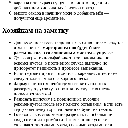
вареная или сырая сгущенка в чистом виде или с
добавлением кисловатых фруктов и ягод;
вместо сахара в начинку можно добавить мёд —
получится ещё ароматнее.
Хозяйкам на заметку
Для песочного теста подойдет как сливочное масло, так
и маргарин. С
маргарином оно будет более
рассыпчатое, а со сливочным маслом – упругое
.
Долго держать полуфабрикат в холодильнике не
рекомендуется, в противном случае выпечка не
приобретет пышность в процессе выпекания.
Если тертые пироги готовятся с вареньем, в тесто не
следует класть много сахарного песка.
Форму с пирогом необходимо ставить только в
разогретую духовку, в противном случае выпечка
получится жесткой.
Разрезать выпечку на порционные кусочки
рекомендуется после его полного остывания. Если есть
тертую выпечку горячей, начинка будет вытекать.
Готовое лакомство можно разрезать на небольшие
квадратики или ромбики. По желанию кусочки
украшают листиками мяты, свежими ягодами или