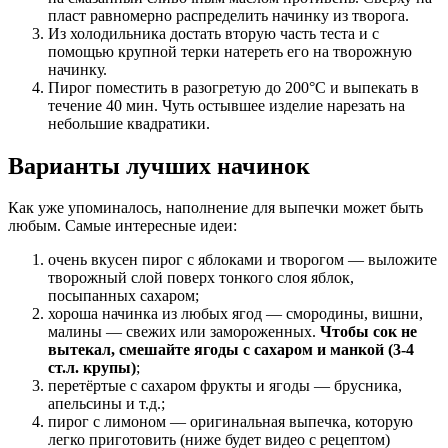
пласт равномерно распределить начинку из творога.
Из холодильника достать вторую часть теста и с
помощью крупной терки натереть его на творожную
начинку.
Пирог поместить в разогретую до 200°C и выпекать в
течение 40 мин. Чуть остывшее изделие нарезать на
небольшие квадратики.
Варианты лучших начинок
Как уже упоминалось, наполнение для выпечки может быть
любым. Самые интересные идеи:
очень вкусен пирог с яблоками и творогом — выложите
творожный слой поверх тонкого слоя яблок,
посыпанных сахаром;
хороша начинка из любых ягод — смородины, вишни,
малины — свежих или замороженных.
Чтобы сок не
вытекал, смешайте ягоды с сахаром и манкой (3-4
ст.л. крупы)
;
перетёртые с сахаром фрукты и ягоды — брусника,
апельсины и т.д.;
пирог с лимоном — оригинальная выпечка, которую
легко приготовить (ниже будет видео с рецептом)