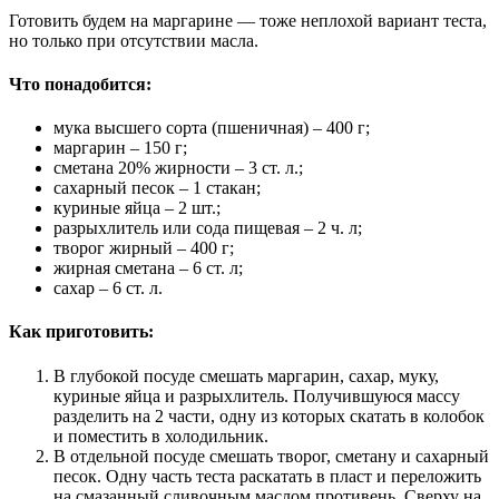
Готовить будем на маргарине — тоже неплохой вариант теста,
но только при отсутствии масла.
Что понадобится:
мука высшего сорта (пшеничная) – 400 г;
маргарин – 150 г;
сметана 20% жирности – 3 ст. л.;
сахарный песок – 1 стакан;
куриные яйца – 2 шт.;
разрыхлитель или сода пищевая – 2 ч. л;
творог жирный – 400 г;
жирная сметана – 6 ст. л;
сахар – 6 ст. л.
Как приготовить:
В глубокой посуде смешать маргарин, сахар, муку,
куриные яйца и разрыхлитель. Получившуюся массу
разделить на 2 части, одну из которых скатать в колобок
и поместить в холодильник.
В отдельной посуде смешать творог, сметану и сахарный
песок. Одну часть теста раскатать в пласт и переложить
на смазанный сливочным маслом противень. Сверху на