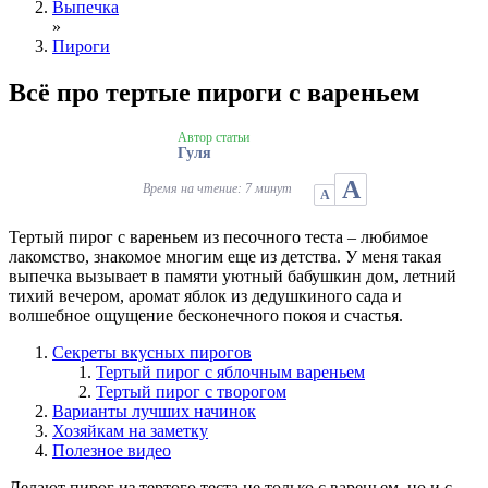
Выпечка
»
Пироги
Всё про тертые пироги с вареньем
Автор статьи
Гуля
А
Время на чтение: 7 минут
А
Тертый пирог с вареньем из песочного теста – любимое
лакомство, знакомое многим еще из детства. У меня такая
выпечка вызывает в памяти уютный бабушкин дом, летний
тихий вечером, аромат яблок из дедушкиного сада и
волшебное ощущение бесконечного покоя и счастья.
Секреты вкусных пирогов
Тертый пирог с яблочным вареньем
Тертый пирог с творогом
Варианты лучших начинок
Хозяйкам на заметку
Полезное видео
Делают пирог из тертого теста не только с вареньем, но и с