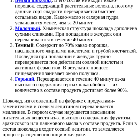
Белый шоколад
.
В его состав не входит какао-
порошок, содержащий растительные волокна, поэтому
данный сорт сладости переваривается быстрее
остальных видов. Какао-масло и сахарная пудра
усваиваются менее, чем за 20 минут.
Молочный
. Химическая структура шоколада дополнена
сухими сливками. При попадании в желудок они
перевариваются в течение 40 минут.
Темный
. Содержит до 70% какао-порошка,
насыщенного жирными кислотами и грубой клетчаткой.
Последняя при попадании в желудок трудно
переваривается под действием соляной кислоты и
активных ферментов. В результате процесс
пищеварения занимает около получаса.
Горький
. Переваривается в течение 40 минут из-за
высокого содержания тертых какао-бобов — их
количество в составе продукта достигает более 90%.
Шоколад, изготовленный на фабрике с продуктами-
заменителями и соевым лецитином переваривается
медленнее. В первом случае нарушается всасывание
питательных веществ из-за высокого содержания фруктозы,
арахисового или пальмового масла в составе продукта. Если в
состав шоколада входит соевый лецитин, то замедляется
процесс расщепления пищи в желудке.