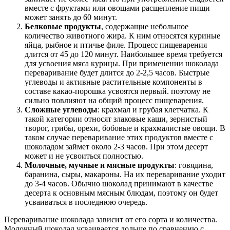
вместе с фруктами или овощами расщепление пищи
может занять до 60 минут.
Белковые продукты
, содержащие небольшое
количество животного жира. К ним относятся куриные
яйца, рыбное и птичье филе. Процесс пищеварения
длится от 45 до 120 минут. Наибольшее время требуется
для усвоения мяса курицы. При применении шоколада
переваривание будет длится до 2-2,5 часов. Быстрые
углеводы и активные растительные компоненты в
составе какао-порошка усвоятся первый. поэтому не
сильно повлияют на общий процесс пищеварения.
Сложные углеводы
: крахмал и грубая клетчатка. К
такой категории относят злаковые каши, зернистый
творог, грибы, орехи, бобовые и крахмалистые овощи. В
таком случае переваривание этих продуктов вместе с
шоколадом займет около 2-3 часов. При этом десерт
может и не усвоиться полностью.
Молочные, мучные и мясные продукты
: говядина,
баранина, сыры, макароны. На их переваривание уходит
до 3-4 часов. Обычно шоколад принимают в качестве
десерта к основным мясным блюдам, поэтому он будет
усваиваться в последнюю очередь.
Переваривание шоколада зависит от его сорта и количества.
Молочный шоколад усваивается дольше по сравнению с