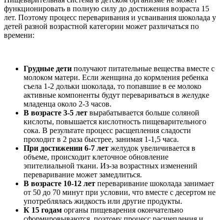
функционировать в полную силу до достижения возраста 15
лет. Поэтому процесс переваривания и усваивания шоколада у
детей разной возрастной категории может различаться по
времени:
Грудные дети
получают питательные вещества вместе с
молоком матери. Если женщина до кормления ребенка
съела 1-2 дольки шоколада, то попавшие в ее молоко
активные компоненты будут перевариваться в желудке
младенца около 2-3 часов.
В возрасте 3-5 лет
вырабатывается больше соляной
кислоты, повышается кислотность пищеварительного
сока. В результате процесс расщепления сладости
проходит в 2 раза быстрее, занимая 1-1,5 часа.
При достижении 6-7 лет
желудок увеличивается в
объеме, происходит клеточное обновление
эпителиальной ткани. Из-за возрастных изменений
переваривание может замедлиться.
В возрасте 10-12 лет
переваривание шоколада занимает
от 50 до 70 минут при условии, что вместе с десертом не
употреблялась жидкость или другие продукты.
К 15 годам
органы пищеварения окончательно
сформировываются, поэтому процесс расщепления и